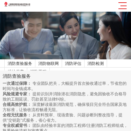
消防查验服务
消防物联网
消防评估
消防检测
维护保养
消防工程
消防查验服务
一次通过保障：
专业团队把关，大幅提升首次验收通过率，节省您的
时间与金钱成本。
风险规避专家：
提前识别并消除潜在消防隐患，避免因验收不合格导
致的工期延误、罚款甚至法律纠纷。
合规高效护航：
深度解读最新消防规范，确保项目完全符合国家及地
方标准，让验收流程畅通无阻。
全程无忧服务：
从资料预审、现场查验、问题诊断到整改指导，提
供"交钥匙"式服务，省心省力。
专业权威背书：
团队由经验丰富的消防工程师/注册消防工程师组成，
熟悉验收流程与审查重点。